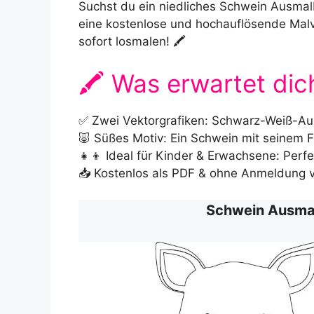
Suchst du ein niedliches Schwein Ausmalb
eine kostenlose und hochauflösende Malv
sofort losmalen! 🖍️
🖍️ Was erwartet dic
✅ Zwei Vektorgrafiken: Schwarz-Weiß-Ausm
🐷 Süßes Motiv: Ein Schwein mit seinem 
👧👦 Ideal für Kinder & Erwachsene: Perf
📥 Kostenlos als PDF & ohne Anmeldung 
Schwein Ausmal