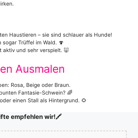
irken.
ten Haustieren – sie sind schlauer als Hunde!
 sogar Trüffel im Wald. 🍄
 aktiv und sehr verspielt. 🐷
iven Ausmalen
ben: Rosa, Beige oder Braun.
m bunten Fantasie-Schwein? 🌈
der einen Stall als Hintergrund. 🌻
ifte empfehlen wir!
🖍️